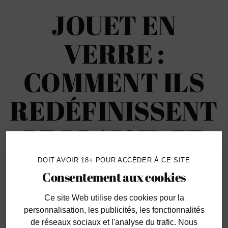
JOUET EN
VERRE :
COMMENT ILS
REDÉFINISSENT
LE PLAISIR ET
L'INTIMITÉ
DOIT AVOIR 18+ POUR ACCÉDER À CE SITE
Consentement aux cookies
13 juil. 2023
Ce site Web utilise des cookies
pour la
personnalisation, les publicités, les fonctionnalités
de réseaux sociaux et l'analyse du trafic. Nous
De nos jours, le marché propose un large éventail en