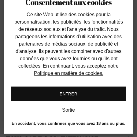
Consentement aux cookies
les plus expérimentés, et peu importe le genre, notre
Coffret Booty Call s'adresse à tous les individus et
Ce site Web utilise des cookies
pour la
couples. Libérez vos désirs et embarquez pour un voyage
personnalisation, les publicités, les fonctionnalités
inoubliable de plaisir avec confiance et satisfaction.
de réseaux sociaux et l'analyse du trafic. Nous
partageons les informations d'utilisation avec des
partenaires de médias sociaux, de publicité et
La boîte "Booty Call" inclus 5 items:
d'analyse. Ils peuvent les combiner avec d'autres
données que vous avez fournies ou qu'ils ont
1 Lubrifiant full-size
collectées. En continuant, vous acceptez notre
1 Applicateur de lubrifiant
Politique en matière de cookies.
2 Jouets anal (plug, vibrant, chapelet..)
1 Jouet Vibrant
ENTRER
À PROPOS DE LA NACELLE À LA
Sortie
CARTE
En accédant, vous confirmez que vous avez 18 ans ou plus.