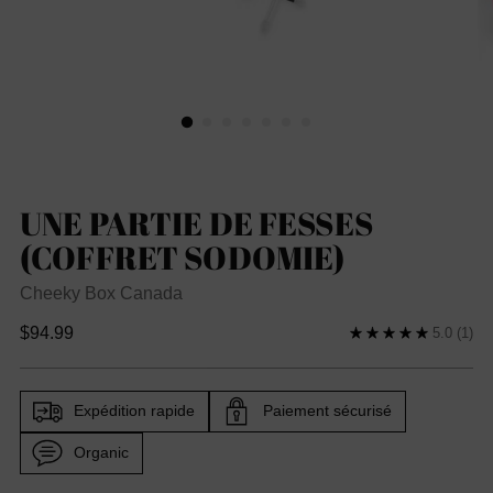
UNE PARTIE DE FESSES
(COFFRET SODOMIE)
Cheeky Box Canada
Prix
$94.99
5.0
(1)
habituel
Expédition rapide
Paiement sécurisé
Organic